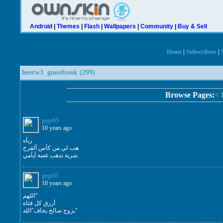
Android
|
Themes
|
Flash
|
Wallpapers
|
Community
|
Buy & Sell
Home
|
Subscribers
|
heerw3
guestbook (299)
Browse Pages:
< 
gege65
10 years ago
ربآه
هب لي من كأس آلفرح
شربة تذهب غصة آيآمي.
gege65
10 years ago
اللهم"
أرزق كل فتاة
بزوج صالح يخاف"الله"