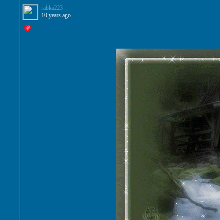
rabka223
10 years ago