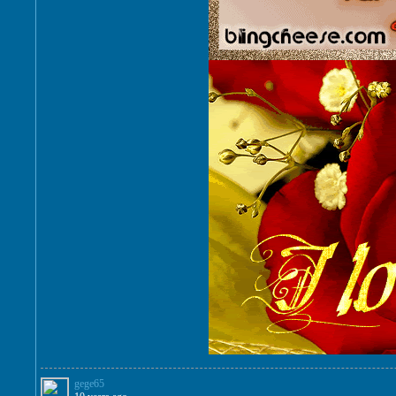
gege65