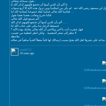
يقول سبحانه وتعالى :
(( ألم يأن للذين آمنوا أن تخشع قلوبهم لذكر الله ))
فعاتبنا الله تعالى فبكينا لقلة خشوعنا لمعاتبة الله لنا ….
فكنا نخرج ونعاتب بعضنا بعضا نقول:
ألم تسمع قول الله تعالى :
ألم يأن للذين آمنوا أن تخشع قلوبهم لذكر الله ……
فيسقط الرجل منا يبكي على عتاب الله لنا
فهل شعرت أنت يا أخي ويااختي أن الله تعالى يعاتبك بهذه الآية ؟
لا تنظر إلى صغر المعصية .. ولكن انظر لعظمة من عصيت
ملاحظة:
 مقفلاً لاهـياً ساهياً في صلاته ...
emad2112
10 years ago
123Friendster.co
123Friendster.co