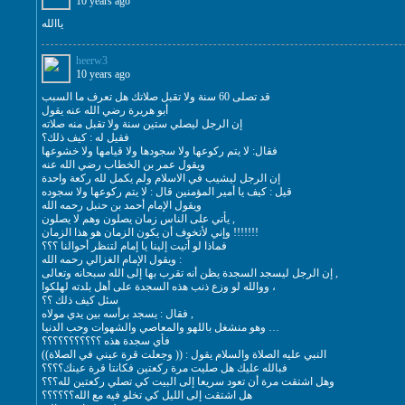
10 years ago
ياالله
heerw3
10 years ago
قد تصلى 60 سنة ولا تقبل صلاتك هل تعرف ما السبب
أبو هريرة رضي الله عنه يقول
إن الرجل ليصلي ستين سنة ولا تقبل منه صلاته
فقيل له : كيف ذلك؟
فقال: لا يتم ركوعها ولا سجودها ولا قيامها ولا خشوعها
ويقول عمر بن الخطاب رضي الله عنه
إن الرجل ليشيب في الاسلام ولم يكمل لله ركعة واحدة
قيل : كيف يا أمير المؤمنين قال : لا يتم ركوعها ولا سجوده
ويقول الإمام أحمد بن حنبل رحمه الله
يأتي على الناس زمان يصلون وهم لا يصلون ,
وإني لأتخوف أن يكون الزمان هو هذا الزمان !!!!!!!
فماذا لو أتيت إلينا يا إمام لتنظر أحوالنا ؟؟؟
ويقول الإمام الغزالي رحمه الله :
إن الرجل ليسجد السجدة يظن أنه تقرب بها إلى الله سبحانه وتعالى ,
ووالله لو وزع ذنب هذه السجدة على أهل بلدته لهلكوا ،
سئل كيف ذلك ؟؟
فقال : يسجد برأسه بين يدي مولاه ,
وهو منشغل باللهو والمعاصي والشهوات وحب الدنيا …
فأي سجدة هذه ؟؟؟؟؟؟؟؟؟؟؟
النبي عليه الصلاة والسلام يقول : (( وجعلت قرة عيني في الصلاة))
فبالله عليك هل صليت مرة ركعتين فكانتا قرة عينك؟؟؟؟
وهل اشتقت مرة أن تعود سريعا إلى البيت كي تصلي ركعتين لله؟؟؟
هل اشتقت إلى الليل كي تخلو فيه مع الله؟؟؟؟؟؟