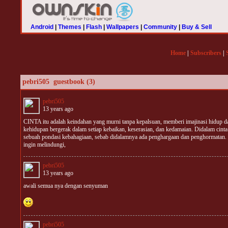
Android
|
Themes
|
Flash
|
Wallpapers
|
Community
|
Buy & Sell
Home
|
Subscribers
|
pebri505
guestbook (3)
pebri505
13 years ago
CINTA itu adalah keindahan yang murni tanpa kepalsuan, memberi imajinasi hidup da
kehidupan bergerak dalam setiap kebaikan, keserasian, dan kedamaian. Didalam cin
sebuah pondasi kebahagiaan, sebab didalamnya ada penghargaan dan penghormatan. C
ingin melindungi,
pebri505
13 years ago
awali semua nya dengan senyuman
pebri505