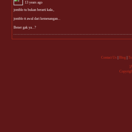
13 years ago
jomblo tu bukan berarti kala.,
jomblo tt awal dari kemenangan...
Bener gak ya...?
Contact Us
|
Blog
|
Tr
沪
Copyrig